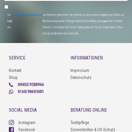
Ich
Datenschutzerklärung
zur Kenntnis genommen. Ich stimme zu, dass meine Angaben und Daten zur
habe
Beantwortung meiner Anfrage elektronisch erhoben und gespeichert werden.
die
Hinweis: Sie können Ihre Einwilligung jederzeit für die Zukunft per E-Mail
mail@stylebreaker.de widerrufen
SERVICE
INFORMATIONEN
Kontakt
Impressum
Shop
Datenschutz
09402/9388966
0160/98693481
SOCIAL MEDIA
BERATUNG ONLINE
Instagram
Textilpflege
Facebook
Sonnenbrillen & UV-Schutz