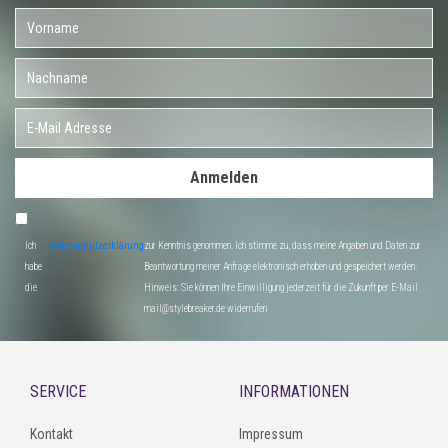
Anmelden
Ich
Datenschutzerklärung
zur Kenntnis genommen. Ich stimme zu, dass meine Angaben und Daten zur
habe
Beantwortung meiner Anfrage elektronisch erhoben und gespeichert werden.
die
Hinweis: Sie können Ihre Einwilligung jederzeit für die Zukunft per E-Mail
mail@stylebreaker.de widerrufen
SERVICE
INFORMATIONEN
Kontakt
Impressum