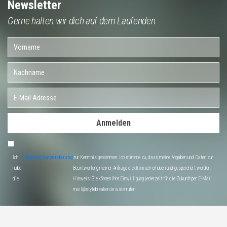
Newsletter
Gerne halten wir dich auf dem Laufenden
Anmelden
Ich
Datenschutzerklärung
zur Kenntnis genommen. Ich stimme zu, dass meine Angaben und Daten zur
habe
Beantwortung meiner Anfrage elektronisch erhoben und gespeichert werden.
die
Hinweis: Sie können Ihre Einwilligung jederzeit für die Zukunft per E-Mail
mail@stylebreaker.de widerrufen