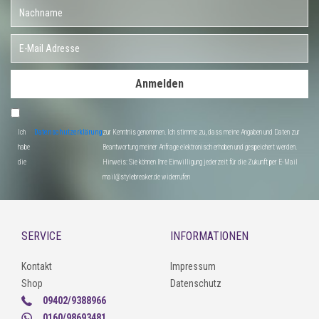
Anmelden
Ich
Datenschutzerklärung
zur Kenntnis genommen. Ich stimme zu, dass meine Angaben und Daten zur
habe
Beantwortung meiner Anfrage elektronisch erhoben und gespeichert werden.
die
Hinweis: Sie können Ihre Einwilligung jederzeit für die Zukunft per E-Mail
mail@stylebreaker.de widerrufen
SERVICE
INFORMATIONEN
Kontakt
Impressum
Shop
Datenschutz
09402/9388966
0160/98693481