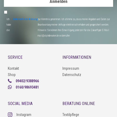
Anmelden
Ich
Datenschutzerklärung
zur Kenntnis genommen. Ich stimme zu, dass meine Angaben und Daten zur
habe
Beantwortung meiner Anfrage elektronisch erhoben und gespeichert werden.
die
Hinweis: Sie können Ihre Einwilligung jederzeit für die Zukunft per E-Mail
mail@stylebreaker.de widerrufen
SERVICE
INFORMATIONEN
Kontakt
Impressum
Shop
Datenschutz
09402/9388966
0160/98693481
SOCIAL MEDIA
BERATUNG ONLINE
Instagram
Textilpflege