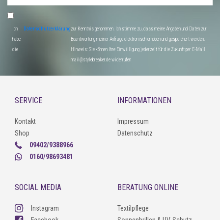
Ich
Datenschutzerklärung
zur Kenntnis genommen. Ich stimme zu, dass meine Angaben und Daten zur
habe
Beantwortung meiner Anfrage elektronisch erhoben und gespeichert werden.
die
Hinweis: Sie können Ihre Einwilligung jederzeit für die Zukunft per E-Mail
mail@stylebreaker.de widerrufen
SERVICE
INFORMATIONEN
Kontakt
Impressum
Shop
Datenschutz
09402/9388966
0160/98693481
SOCIAL MEDIA
BERATUNG ONLINE
Instagram
Textilpflege