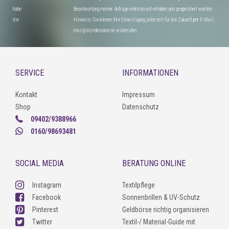
habe
Beantwortung meiner Anfrage elektronisch erhoben und gespeichert werden.
die
Hinweis: Sie können Ihre Einwilligung jederzeit für die Zukunft per E-Mail
mail@stylebreaker.de widerrufen
SERVICE
INFORMATIONEN
Kontakt
Impressum
Shop
Datenschutz
09402/9388966
0160/98693481
SOCIAL MEDIA
BERATUNG ONLINE
Instagram
Textilpflege
Facebook
Sonnenbrillen & UV-Schutz
Pinterest
Geldbörse richtig organisieren
Twitter
Textil-/ Material-Guide mit