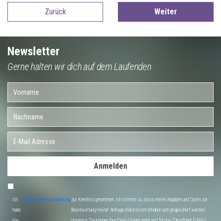
Zurück
Weiter
Newsletter
Gerne halten wir dich auf dem Laufenden
Anmelden
Ich
Datenschutzerklärung
zur Kenntnis genommen. Ich stimme zu, dass meine Angaben und Daten zur
habe
Beantwortung meiner Anfrage elektronisch erhoben und gespeichert werden.
die
Hinweis: Sie können Ihre Einwilligung jederzeit für die Zukunft per E-Mail