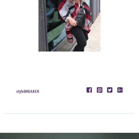
styleBREAKER