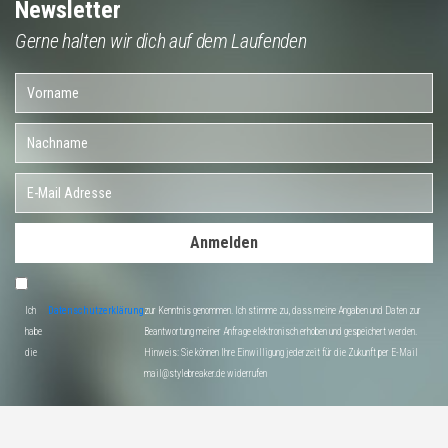
Newsletter
Gerne halten wir dich auf dem Laufenden
Anmelden
Ich
Datenschutzerklärung
zur Kenntnis genommen. Ich stimme zu, dass meine Angaben und Daten zur
habe
Beantwortung meiner Anfrage elektronisch erhoben und gespeichert werden.
die
Hinweis: Sie können Ihre Einwilligung jederzeit für die Zukunft per E-Mail
mail@stylebreaker.de widerrufen