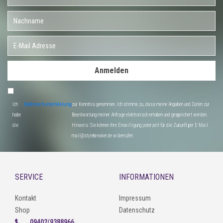
Anmelden
Ich
Datenschutzerklärung
zur Kenntnis genommen. Ich stimme zu, dass meine Angaben und Daten zur
habe
Beantwortung meiner Anfrage elektronisch erhoben und gespeichert werden.
die
Hinweis: Sie können Ihre Einwilligung jederzeit für die Zukunft per E-Mail
mail@stylebreaker.de widerrufen
SERVICE
INFORMATIONEN
Kontakt
Impressum
Shop
Datenschutz
09402/9388966