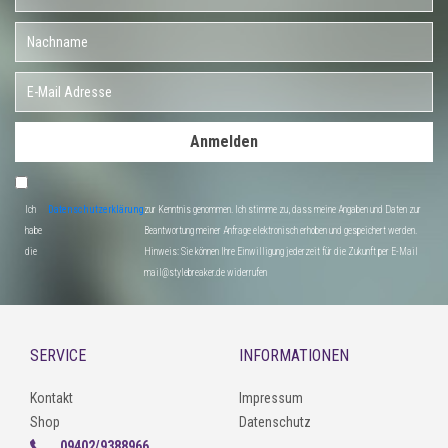
Anmelden
Ich
Datenschutzerklärung
zur Kenntnis genommen. Ich stimme zu, dass meine Angaben und Daten zur
habe
Beantwortung meiner Anfrage elektronisch erhoben und gespeichert werden.
die
Hinweis: Sie können Ihre Einwilligung jederzeit für die Zukunft per E-Mail
mail@stylebreaker.de widerrufen
SERVICE
INFORMATIONEN
Kontakt
Impressum
Shop
Datenschutz
09402/9388966