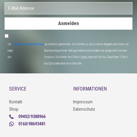
Anmelden
Ich
Datenschutzerklärung
zur Kenntnis genommen. Ich stimme zu, dass meine Angaben und Daten zur
habe
Beantwortung meiner Anfrage elektronisch erhoben und gespeichert werden.
die
Hinweis: Sie können Ihre Einwilligung jederzeit für die Zukunft per E-Mail
mail@stylebreaker.de widerrufen
SERVICE
INFORMATIONEN
Kontakt
Impressum
Shop
Datenschutz
09402/9388966
0160/98693481