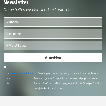
Newsletter
Gerne halten wir dich auf dem Laufenden
Anmelden
Ich
Datenschutzerklärung
zur Kenntnis genommen. Ich stimme zu, dass meine Angaben und Daten zur
habe
Beantwortung meiner Anfrage elektronisch erhoben und gespeichert werden.
die
Hinweis: Sie können Ihre Einwilligung jederzeit für die Zukunft per E-Mail
mail@stylebreaker.de widerrufen