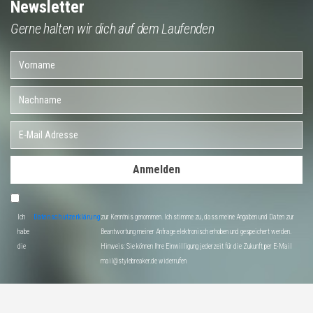
Newsletter
Gerne halten wir dich auf dem Laufenden
Anmelden
Ich
Datenschutzerklärung
zur Kenntnis genommen. Ich stimme zu, dass meine Angaben und Daten zur
habe
Beantwortung meiner Anfrage elektronisch erhoben und gespeichert werden.
die
Hinweis: Sie können Ihre Einwilligung jederzeit für die Zukunft per E-Mail
mail@stylebreaker.de widerrufen