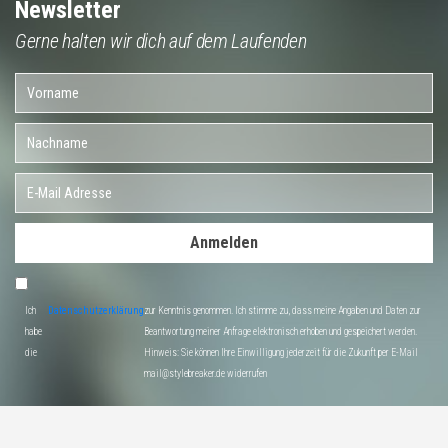
Newsletter
Gerne halten wir dich auf dem Laufenden
Anmelden
Ich
Datenschutzerklärung
zur Kenntnis genommen. Ich stimme zu, dass meine Angaben und Daten zur
habe
Beantwortung meiner Anfrage elektronisch erhoben und gespeichert werden.
die
Hinweis: Sie können Ihre Einwilligung jederzeit für die Zukunft per E-Mail
mail@stylebreaker.de widerrufen