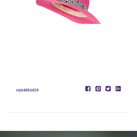
styleBREAKER