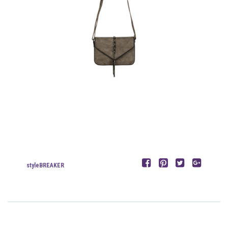
styleBREAKER