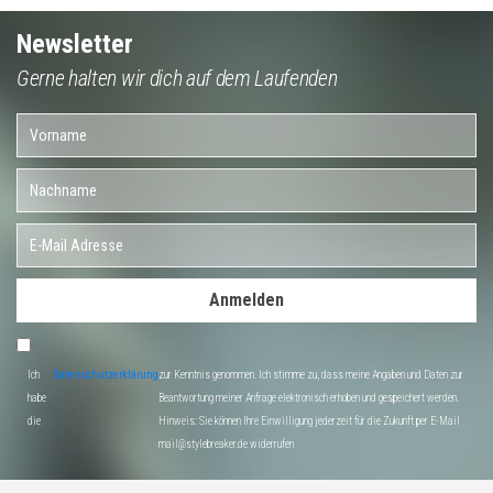
Newsletter
Gerne halten wir dich auf dem Laufenden
Anmelden
Ich
Datenschutzerklärung
zur Kenntnis genommen. Ich stimme zu, dass meine Angaben und Daten zur
habe
Beantwortung meiner Anfrage elektronisch erhoben und gespeichert werden.
die
Hinweis: Sie können Ihre Einwilligung jederzeit für die Zukunft per E-Mail
mail@stylebreaker.de widerrufen