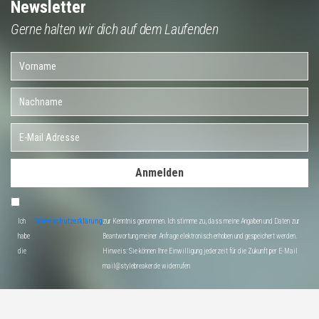
Newsletter
Gerne halten wir dich auf dem Laufenden
Anmelden
Ich
Datenschutzerklärung
zur Kenntnis genommen. Ich stimme zu, dass meine Angaben und Daten zur
habe
Beantwortung meiner Anfrage elektronisch erhoben und gespeichert werden.
die
Hinweis: Sie können Ihre Einwilligung jederzeit für die Zukunft per E-Mail
mail@stylebreaker.de widerrufen