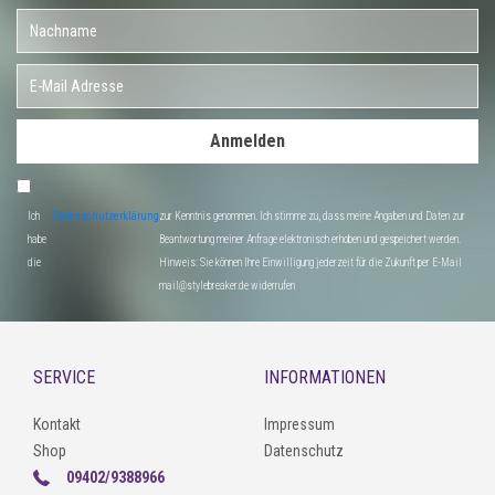
Anmelden
Ich
Datenschutzerklärung
zur Kenntnis genommen. Ich stimme zu, dass meine Angaben und Daten zur
habe
Beantwortung meiner Anfrage elektronisch erhoben und gespeichert werden.
die
Hinweis: Sie können Ihre Einwilligung jederzeit für die Zukunft per E-Mail
mail@stylebreaker.de widerrufen
SERVICE
INFORMATIONEN
Kontakt
Impressum
Shop
Datenschutz
09402/9388966