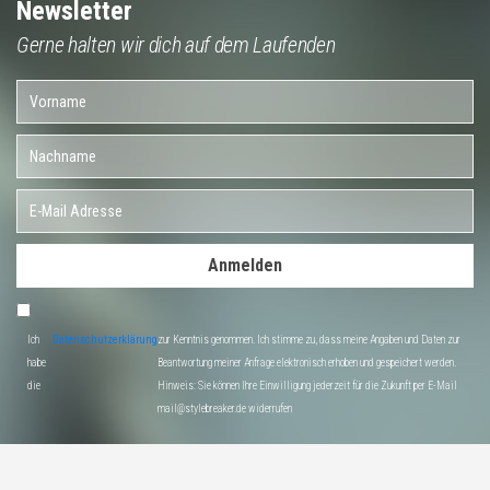
Newsletter
Gerne halten wir dich auf dem Laufenden
Anmelden
Ich
Datenschutzerklärung
zur Kenntnis genommen. Ich stimme zu, dass meine Angaben und Daten zur
habe
Beantwortung meiner Anfrage elektronisch erhoben und gespeichert werden.
die
Hinweis: Sie können Ihre Einwilligung jederzeit für die Zukunft per E-Mail
mail@stylebreaker.de widerrufen