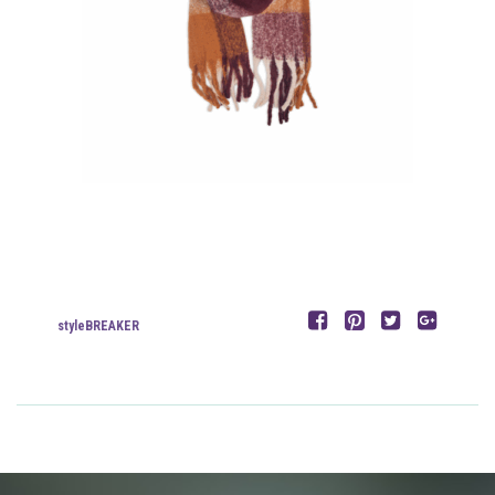
styleBREAKER