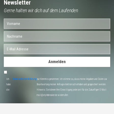
Newsletter
Gerne halten wir dich auf dem Laufenden
Anmelden
Ich
Datenschutzerklärung
zur Kenntnis genommen. Ich stimme zu, dass meine Angaben und Daten zur
habe
Beantwortung meiner Anfrage elektronisch erhoben und gespeichert werden.
die
Hinweis: Sie können Ihre Einwilligung jederzeit für die Zukunft per E-Mail
mail@stylebreaker.de widerrufen