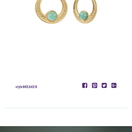
styleBREAKER