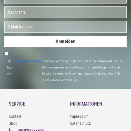
Anmelden
Ich
Datenschutzerklärung
zur Kenntnis genommen. Ich stimme zu, dass meine Angaben und Daten zur
habe
Beantwortung meiner Anfrage elektronisch erhoben und gespeichert werden.
die
Hinweis: Sie können Ihre Einwilligung jederzeit für die Zukunft per E-Mail
mail@stylebreaker.de widerrufen
SERVICE
INFORMATIONEN
Kontakt
Impressum
Shop
Datenschutz
09402/9388966