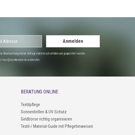
Anmelden
r Beantwortung meiner Anfrage elektronisch erhoben und gespeichert werden.
Mail mail@stylebreaker.de widerrufen
BERATUNG ONLINE
Textilpflege
Sonnenbrillen & UV-Schutz
Geldbörse richtig organisieren
Textil-/ Material-Guide mit Pflegehinweisen