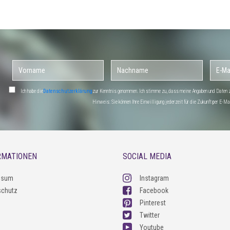
Ich habe die
Datenschutzerklärung
zur Kenntnis genommen. Ich stimme zu, dass meine Angaben und Daten zu
Hinweis: Sie können Ihre Einwilligung jederzeit für die Zukunft per E-
RMATIONEN
SOCIAL MEDIA
ssum
Instagram
schutz
Facebook
Pinterest
Twitter
Youtube