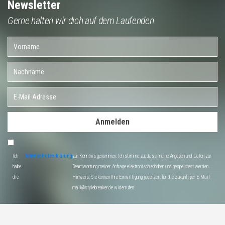
Newsletter
Gerne halten wir dich auf dem Laufenden
Anmelden
Ich
Datenschutzerklärung
zur Kenntnis genommen. Ich stimme zu, dass meine Angaben und Daten zur
habe
Beantwortung meiner Anfrage elektronisch erhoben und gespeichert werden.
die
Hinweis: Sie können Ihre Einwilligung jederzeit für die Zukunft per E-Mail
mail@stylebreaker.de widerrufen