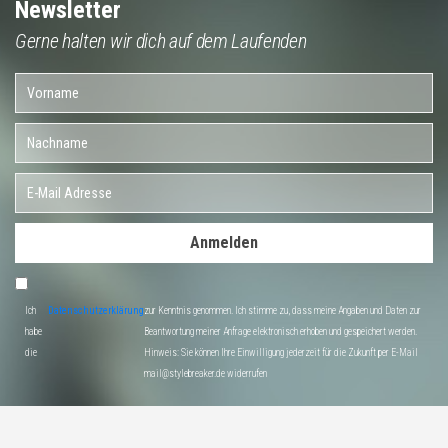
Newsletter
Gerne halten wir dich auf dem Laufenden
Anmelden
Ich
Datenschutzerklärung
zur Kenntnis genommen. Ich stimme zu, dass meine Angaben und Daten zur
habe
Beantwortung meiner Anfrage elektronisch erhoben und gespeichert werden.
die
Hinweis: Sie können Ihre Einwilligung jederzeit für die Zukunft per E-Mail
mail@stylebreaker.de widerrufen