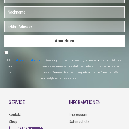
Anmelden
Ich
Datenschutzerklärung
zur Kenntnis genommen. Ich stimme zu, dass meine Angaben und Daten zur
habe
Beantwortung meiner Anfrage elektronisch erhoben und gespeichert werden.
die
Hinweis: Sie können Ihre Einwilligung jederzeit für die Zukunft per E-Mail
mail@stylebreaker.de widerrufen
SERVICE
INFORMATIONEN
Kontakt
Impressum
Shop
Datenschutz
09402/9388966