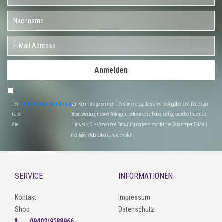
Anmelden
Ich
Datenschutzerklärung
zur Kenntnis genommen. Ich stimme zu, dass meine Angaben und Daten zur
habe
Beantwortung meiner Anfrage elektronisch erhoben und gespeichert werden.
die
Hinweis: Sie können Ihre Einwilligung jederzeit für die Zukunft per E-Mail
mail@stylebreaker.de widerrufen
SERVICE
INFORMATIONEN
Kontakt
Impressum
Shop
Datenschutz
09402/9388966