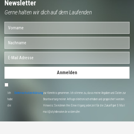
Newsletter
Gerne halten wir dich auf dem Laufenden
Anmelden
Ich
Datenschutzerklärung
zur Kenntnis genommen. Ich stimme zu, dass meine Angaben und Daten zur
habe
Beantwortung meiner Anfrage elektronisch erhoben und gespeichert werden.
die
Hinweis: Sie können Ihre Einwilligung jederzeit für die Zukunft per E-Mail
mail@stylebreaker.de widerrufen