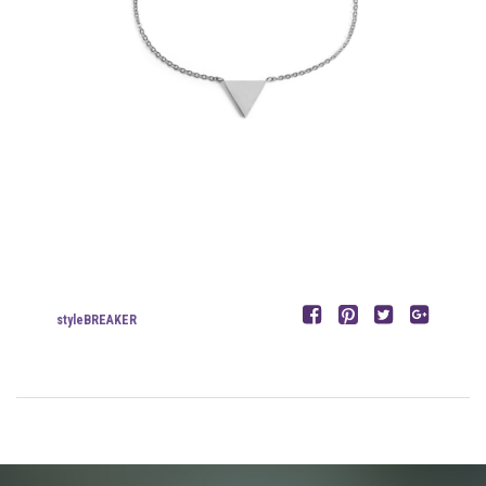
styleBREAKER