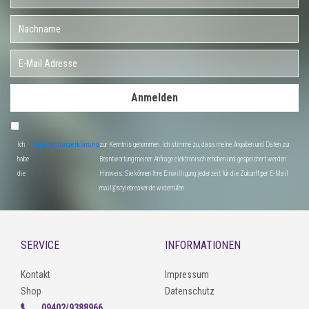
Anmelden
Ich
Datenschutzerklärung
zur Kenntnis genommen. Ich stimme zu, dass meine Angaben und Daten zur
habe
Beantwortung meiner Anfrage elektronisch erhoben und gespeichert werden.
die
Hinweis: Sie können Ihre Einwilligung jederzeit für die Zukunft per E-Mail
mail@stylebreaker.de widerrufen
SERVICE
INFORMATIONEN
Kontakt
Impressum
Shop
Datenschutz
09402/9388966