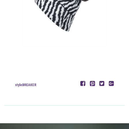
styleBREAKER