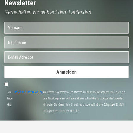
Newsletter
Gerne halten wir dich auf dem Laufenden
Anmelden
Ich
Datenschutzerklärung
zur Kenntnis genommen. Ich stimme zu, dass meine Angaben und Daten zur
habe
Beantwortung meiner Anfrage elektronisch erhoben und gespeichert werden.
die
Hinweis: Sie können Ihre Einwilligung jederzeit für die Zukunft per E-Mail
mail@stylebreaker.de widerrufen