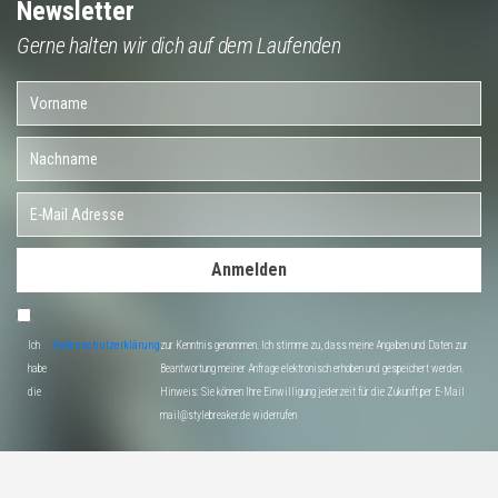
Newsletter
Gerne halten wir dich auf dem Laufenden
Anmelden
Ich
Datenschutzerklärung
zur Kenntnis genommen. Ich stimme zu, dass meine Angaben und Daten zur
habe
Beantwortung meiner Anfrage elektronisch erhoben und gespeichert werden.
die
Hinweis: Sie können Ihre Einwilligung jederzeit für die Zukunft per E-Mail
mail@stylebreaker.de widerrufen