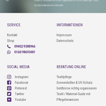
die
Hinweis: Sie können Ihre Einwilligung jederzeit für die Zukunft per E-Mail
mail@stylebreaker.de widerrufen
SERVICE
INFORMATIONEN
Kontakt
Impressum
Shop
Datenschutz
09402/9388966
0160/98693481
SOCIAL MEDIA
BERATUNG ONLINE
Instagram
Textilpflege
Facebook
Sonnenbrillen & UV-Schutz
Pinterest
Geldbörse richtig organisieren
Twitter
Textil-/ Material-Guide mit
Youtube
Pflegehinweisen