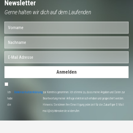
Newsletter
Gerne halten wir dich auf dem Laufenden
Anmelden
Ich
Datenschutzerklärung
zur Kenntnis genommen. Ich stimme zu, dass meine Angaben und Daten zur
habe
Beantwortung meiner Anfrage elektronisch erhoben und gespeichert werden.
die
Hinweis: Sie können Ihre Einwilligung jederzeit für die Zukunft per E-Mail
mail@stylebreaker.de widerrufen