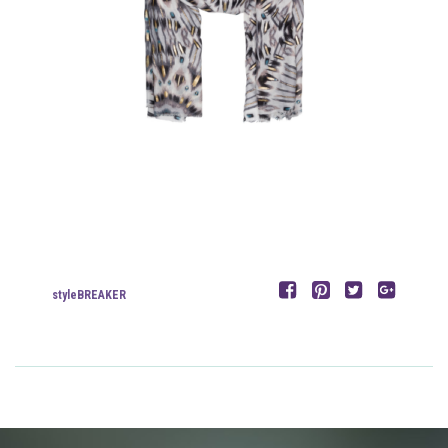
styleBREAKER