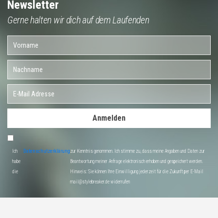
Newsletter
Gerne halten wir dich auf dem Laufenden
Anmelden
Ich
Datenschutzerklärung
zur Kenntnis genommen. Ich stimme zu, dass meine Angaben und Daten zur
habe
Beantwortung meiner Anfrage elektronisch erhoben und gespeichert werden.
die
Hinweis: Sie können Ihre Einwilligung jederzeit für die Zukunft per E-Mail
mail@stylebreaker.de widerrufen