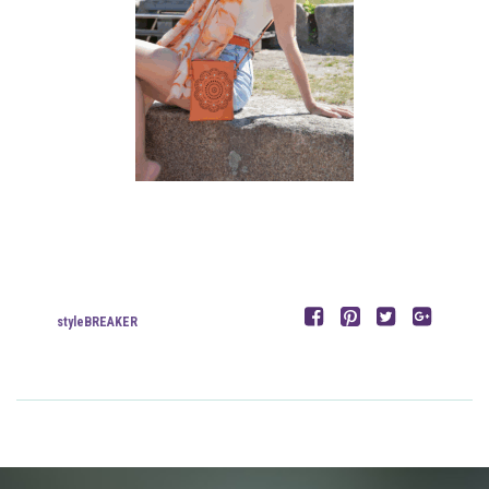
styleBREAKER