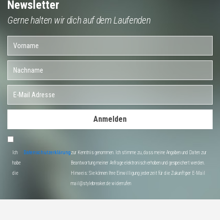
Newsletter
Gerne halten wir dich auf dem Laufenden
Anmelden
Ich
Datenschutzerklärung
zur Kenntnis genommen. Ich stimme zu, dass meine Angaben und Daten zur
habe
Beantwortung meiner Anfrage elektronisch erhoben und gespeichert werden.
die
Hinweis: Sie können Ihre Einwilligung jederzeit für die Zukunft per E-Mail
mail@stylebreaker.de widerrufen