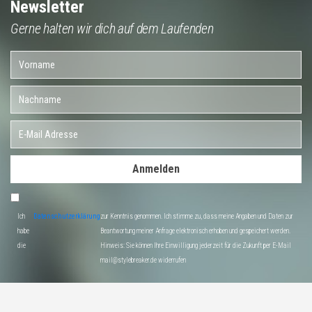
Newsletter
Gerne halten wir dich auf dem Laufenden
Anmelden
Ich
Datenschutzerklärung
zur Kenntnis genommen. Ich stimme zu, dass meine Angaben und Daten zur
habe
Beantwortung meiner Anfrage elektronisch erhoben und gespeichert werden.
die
Hinweis: Sie können Ihre Einwilligung jederzeit für die Zukunft per E-Mail
mail@stylebreaker.de widerrufen