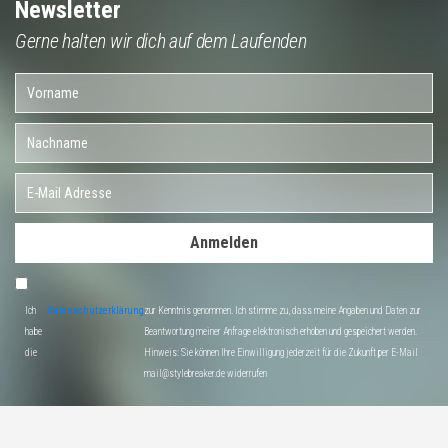
Newsletter
Gerne halten wir dich auf dem Laufenden
Anmelden
Ich
Datenschutzerklärung
zur Kenntnis genommen. Ich stimme zu, dass meine Angaben und Daten zur
habe
Beantwortung meiner Anfrage elektronisch erhoben und gespeichert werden.
die
Hinweis: Sie können Ihre Einwilligung jederzeit für die Zukunft per E-Mail
mail@stylebreaker.de widerrufen