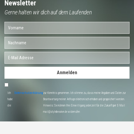
Newsletter
Gerne halten wir dich auf dem Laufenden
Anmelden
Ich
Datenschutzerklärung
zur Kenntnis genommen. Ich stimme zu, dass meine Angaben und Daten zur
habe
Beantwortung meiner Anfrage elektronisch erhoben und gespeichert werden.
die
Hinweis: Sie können Ihre Einwilligung jederzeit für die Zukunft per E-Mail
mail@stylebreaker.de widerrufen