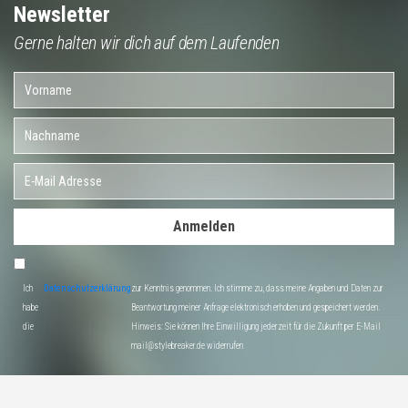
Newsletter
Gerne halten wir dich auf dem Laufenden
Anmelden
Ich
Datenschutzerklärung
zur Kenntnis genommen. Ich stimme zu, dass meine Angaben und Daten zur
habe
Beantwortung meiner Anfrage elektronisch erhoben und gespeichert werden.
die
Hinweis: Sie können Ihre Einwilligung jederzeit für die Zukunft per E-Mail
mail@stylebreaker.de widerrufen