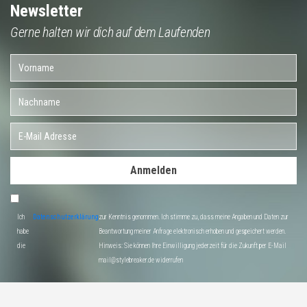
Newsletter
Gerne halten wir dich auf dem Laufenden
Anmelden
Ich
Datenschutzerklärung
zur Kenntnis genommen. Ich stimme zu, dass meine Angaben und Daten zur
habe
Beantwortung meiner Anfrage elektronisch erhoben und gespeichert werden.
die
Hinweis: Sie können Ihre Einwilligung jederzeit für die Zukunft per E-Mail
mail@stylebreaker.de widerrufen