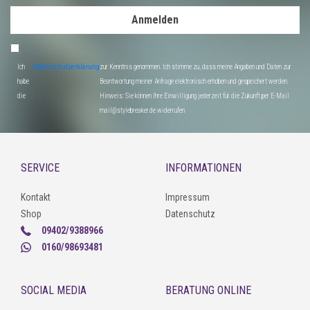
Anmelden
Ich
Datenschutzerklärung
zur Kenntnis genommen. Ich stimme zu, dass meine Angaben und Daten zur
habe
Beantwortung meiner Anfrage elektronisch erhoben und gespeichert werden.
die
Hinweis: Sie können Ihre Einwilligung jederzeit für die Zukunft per E-Mail
mail@stylebreaker.de widerrufen
SERVICE
INFORMATIONEN
Kontakt
Impressum
Shop
Datenschutz
09402/9388966
0160/98693481
SOCIAL MEDIA
BERATUNG ONLINE