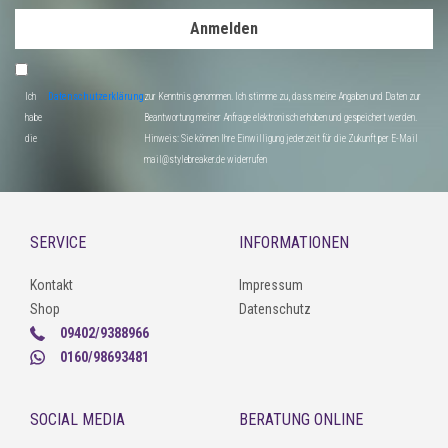
Anmelden
Ich
Datenschutzerklärung
zur Kenntnis genommen. Ich stimme zu, dass meine Angaben und Daten zur
habe
Beantwortung meiner Anfrage elektronisch erhoben und gespeichert werden.
die
Hinweis: Sie können Ihre Einwilligung jederzeit für die Zukunft per E-Mail
mail@stylebreaker.de widerrufen
SERVICE
INFORMATIONEN
Kontakt
Impressum
Shop
Datenschutz
09402/9388966
0160/98693481
SOCIAL MEDIA
BERATUNG ONLINE