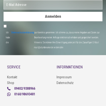
Anmelden
Ich
Datenschutzerklärung
zur Kenntnis genommen. Ich stimme zu, dass meine Angaben und Daten zur
habe
Beantwortung meiner Anfrage elektronisch erhoben und gespeichert werden.
die
Hinweis: Sie können Ihre Einwilligung jederzeit für die Zukunft per E-Mail
mail@stylebreaker.de widerrufen
SERVICE
INFORMATIONEN
Kontakt
Impressum
Shop
Datenschutz
09402/9388966
0160/98693481