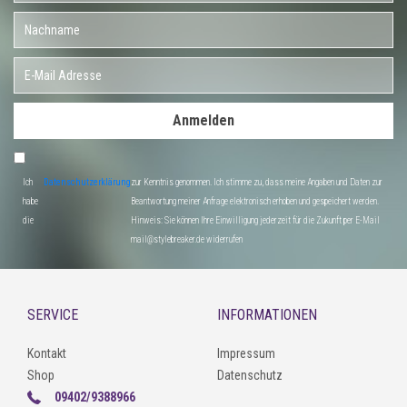
Anmelden
Ich
Datenschutzerklärung
zur Kenntnis genommen. Ich stimme zu, dass meine Angaben und Daten zur
habe
Beantwortung meiner Anfrage elektronisch erhoben und gespeichert werden.
die
Hinweis: Sie können Ihre Einwilligung jederzeit für die Zukunft per E-Mail
mail@stylebreaker.de widerrufen
SERVICE
INFORMATIONEN
Kontakt
Impressum
Shop
Datenschutz
09402/9388966