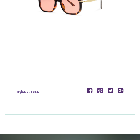
styleBREAKER