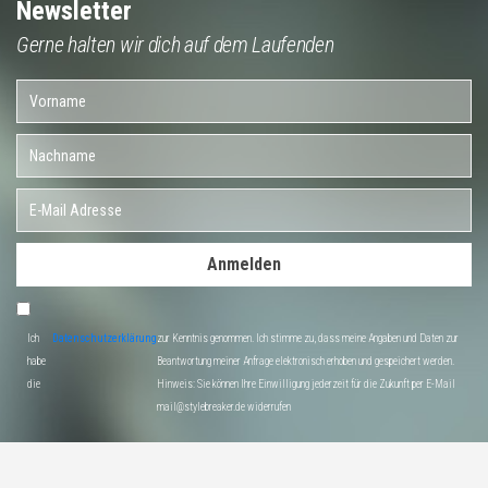
Newsletter
Gerne halten wir dich auf dem Laufenden
Anmelden
Ich
Datenschutzerklärung
zur Kenntnis genommen. Ich stimme zu, dass meine Angaben und Daten zur
habe
Beantwortung meiner Anfrage elektronisch erhoben und gespeichert werden.
die
Hinweis: Sie können Ihre Einwilligung jederzeit für die Zukunft per E-Mail
mail@stylebreaker.de widerrufen