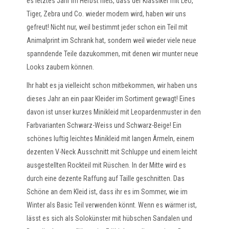
es letztes Jahr im Herbst hieß, dass der Klassiker mit Leo,
Tiger, Zebra und Co. wieder modern wird, haben wir uns
gefreut! Nicht nur, weil bestimmt jeder schon ein Teil mit
Animalprint im Schrank hat, sondern weil wieder viele neue
spanndende Teile dazukommen, mit denen wir munter neue
Looks zaubern können.
Ihr habt es ja vielleicht schon mitbekommen, wir haben uns
dieses Jahr an ein paar Kleider im Sortiment gewagt! Eines
davon ist unser kurzes Minikleid mit Leopardenmuster in den
Farbvarianten Schwarz-Weiss und Schwarz-Beige! Ein
schönes luftig leichtes Minikleid mit langen Ärmeln, einem
dezenten V-Neck Ausschnitt mit Schluppe und einem leicht
ausgestellten Rockteil mit Rüschen. In der Mitte wird es
durch eine dezente Raffung auf Taille geschnitten. Das
Schöne an dem Kleid ist, dass ihr es im Sommer, wie im
Winter als Basic Teil verwenden könnt. Wenn es wärmer ist,
lässt es sich als Solokünster mit hübschen Sandalen und