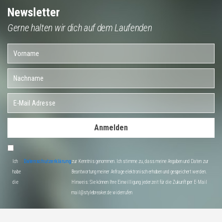
Newsletter
Gerne halten wir dich auf dem Laufenden
Anmelden
Ich
Datenschutzerklärung
zur Kenntnis genommen. Ich stimme zu, dass meine Angaben und Daten zur
habe
Beantwortung meiner Anfrage elektronisch erhoben und gespeichert werden.
die
Hinweis: Sie können Ihre Einwilligung jederzeit für die Zukunft per E-Mail
mail@stylebreaker.de widerrufen