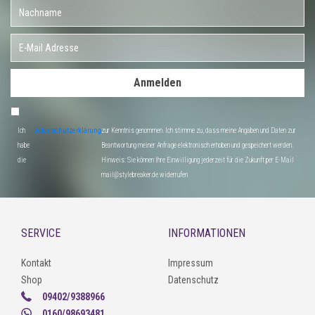
Anmelden
Ich
Datenschutzerklärung
zur Kenntnis genommen. Ich stimme zu, dass meine Angaben und Daten zur
habe
Beantwortung meiner Anfrage elektronisch erhoben und gespeichert werden.
die
Hinweis: Sie können Ihre Einwilligung jederzeit für die Zukunft per E-Mail
mail@stylebreaker.de widerrufen
SERVICE
INFORMATIONEN
Kontakt
Impressum
Shop
Datenschutz
09402/9388966
0160/98693481