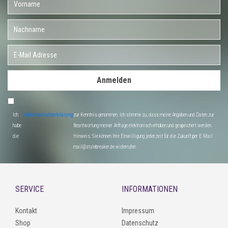
Anmelden
Ich
Datenschutzerklärung
zur Kenntnis genommen. Ich stimme zu, dass meine Angaben und Daten zur
habe
Beantwortung meiner Anfrage elektronisch erhoben und gespeichert werden.
die
Hinweis: Sie können Ihre Einwilligung jederzeit für die Zukunft per E-Mail
mail@stylebreaker.de widerrufen
SERVICE
INFORMATIONEN
Kontakt
Impressum
Shop
Datenschutz