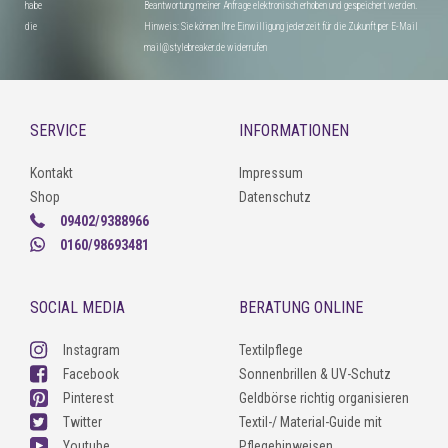
habe
Beantwortung meiner Anfrage elektronisch erhoben und gespeichert werden.
die
Hinweis: Sie können Ihre Einwilligung jederzeit für die Zukunft per E-Mail
mail@stylebreaker.de widerrufen
SERVICE
INFORMATIONEN
Kontakt
Impressum
Shop
Datenschutz
09402/9388966
0160/98693481
SOCIAL MEDIA
BERATUNG ONLINE
Instagram
Textilpflege
Facebook
Sonnenbrillen & UV-Schutz
Pinterest
Geldbörse richtig organisieren
Twitter
Textil-/ Material-Guide mit
Youtube
Pflegehinweisen