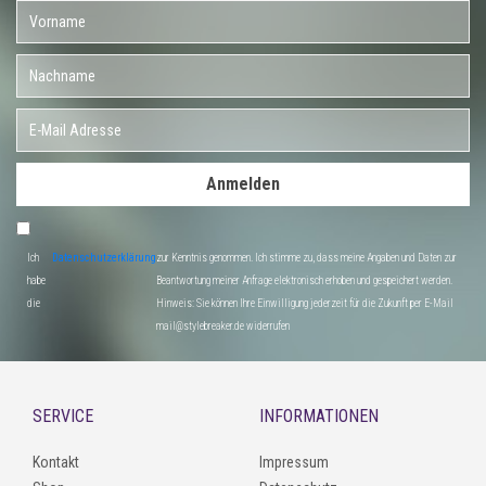
Anmelden
Ich
Datenschutzerklärung
zur Kenntnis genommen. Ich stimme zu, dass meine Angaben und Daten zur
habe
Beantwortung meiner Anfrage elektronisch erhoben und gespeichert werden.
die
Hinweis: Sie können Ihre Einwilligung jederzeit für die Zukunft per E-Mail
mail@stylebreaker.de widerrufen
SERVICE
INFORMATIONEN
Kontakt
Impressum